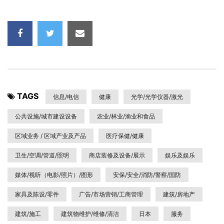
TAGS
信息/电信
健康
光学/光学仪器/激光
公共设施/城市建设设备
农业/林业/渔业和食品
区域业务 / 区域产业及产品
医疗保健/健康
卫生/空调/管道/照明
商店装修及设备/展示
娱乐及娱乐
媒体/视听（电影/照片）/图形
安保/安全/消防/警察/国防
家具及陈设/零件
广告/市场营销/工商管理
建筑/房地产
建筑/施工
建筑物维护/维修/清洁
日本
服务