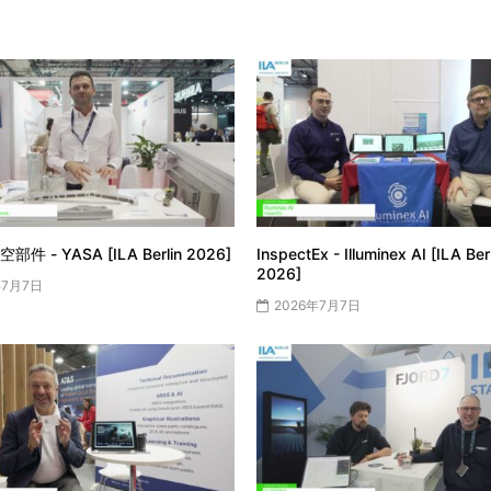
件 - YASA [ILA Berlin 2026]
InspectEx - Illuminex AI [ILA Ber
2026]
年7月7日
2026年7月7日