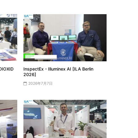
OXID
InspectEx - Illuminex AI [ILA Berlin
2026]
2026年7月7日