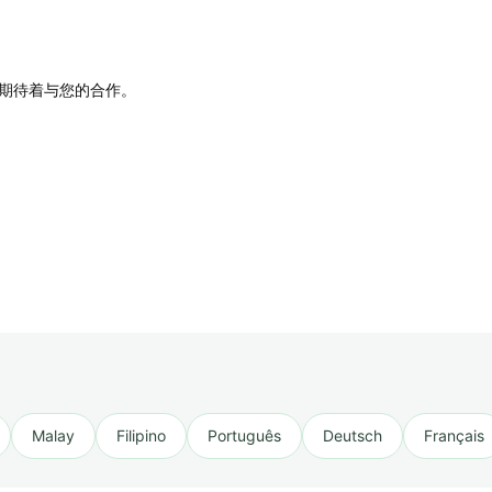
期待着与您的合作。
Malay
Filipino
Português
Deutsch
Français