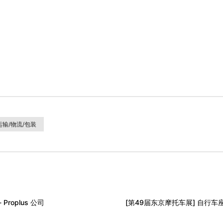
运输/物流/包装
roplus 公司
[第49届东京摩托车展] 自行车座椅逆向工