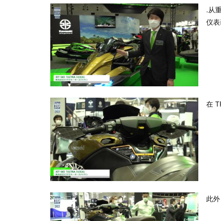
.从
仪表
在 
此外