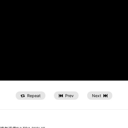
Repeat
Prev
Next