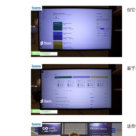
但它
鉴于
这些