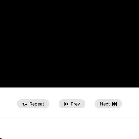
Repeat
Prev
Next