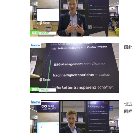
因此
也适
同样，