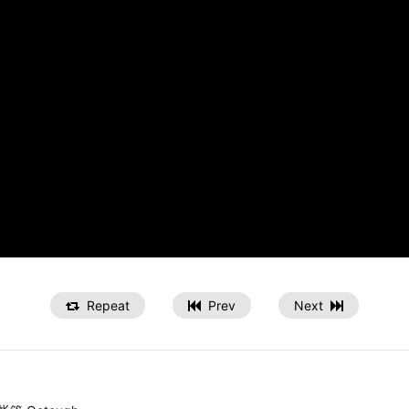
Repeat
Prev
Next