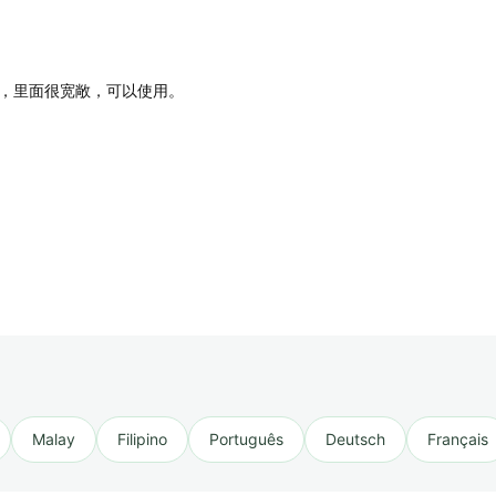
，里面很宽敞，可以使用。
Malay
Filipino
Português
Deutsch
Français