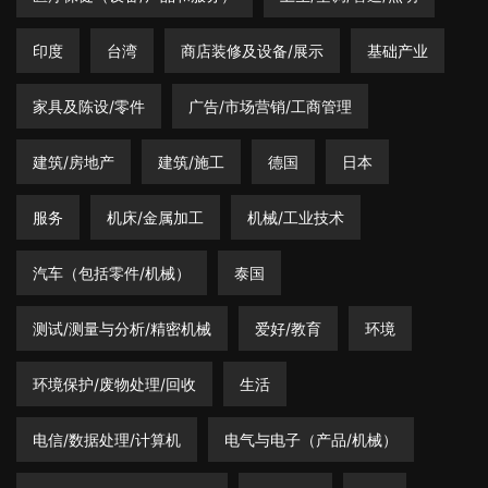
印度
台湾
商店装修及设备/展示
基础产业
家具及陈设/零件
广告/市场营销/工商管理
建筑/房地产
建筑/施工
德国
日本
服务
机床/金属加工
机械/工业技术
汽车（包括零件/机械）
泰国
测试/测量与分析/精密机械
爱好/教育
环境
环境保护/废物处理/回收
生活
电信/数据处理/计算机
电气与电子（产品/机械）