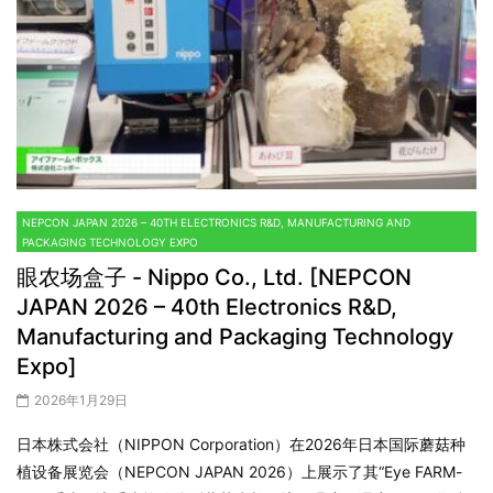
NEPCON JAPAN 2026 – 40TH ELECTRONICS R&D, MANUFACTURING AND
PACKAGING TECHNOLOGY EXPO
眼农场盒子 - Nippo Co., Ltd. [NEPCON
JAPAN 2026 – 40th Electronics R&D,
Manufacturing and Packaging Technology
Expo]
2026年1月29日
日本株式会社（NIPPON Corporation）在2026年日本国际蘑菇种
植设备展览会（NEPCON JAPAN 2026）上展示了其“Eye FARM-