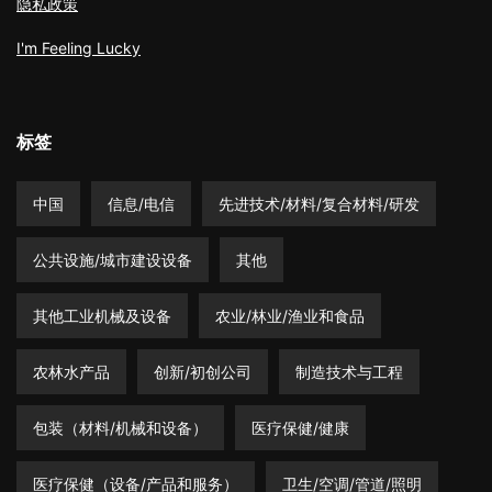
测试/测量与分析/精密机械
爱好/教育
环境
环境保护/废物处理/回收
生活
电信/数据处理/计算机
电气与电子（产品/机械）
礼品/手工艺品/赠品和奖励
综合展会
美国
英国
运输/物流/包装
酒店/餐厅及餐饮业务
零售/批发业务/分销/特许经营
韩国
食品和饮料/食品加工
在东京寻找展台？