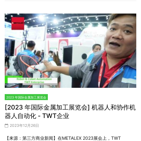
会的最新产品。
它的出发点是希望帮助各行各业的公司轻松有效地利用
展览来扩大销售渠道和认识新客户。
WorldTradeShow.tv是由日本的Vidya公司运营的。
隐私政策
I'm Feeling Lucky
标签
中国
信息/电信
先进技术/材料/复合材料/研发
公共设施/城市建设设备
其他