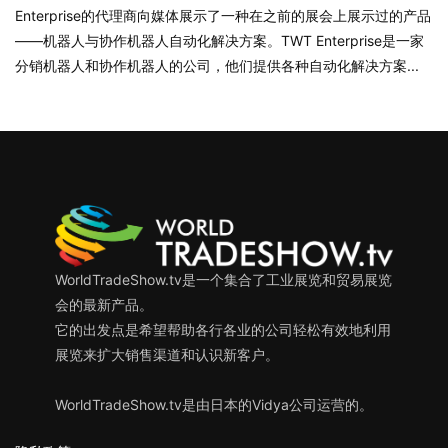
其他工业机械及设备
农业/林业/渔业和食品
农林水产品
创新/初创公司
制造技术与工程
包装（材料/机械和设备）
医疗保健/健康
医疗保健（设备/产品和服务）
卫生/空调/管道/照明
印度
台湾
商店装修及设备/展示
基础产业
家具及陈设/零件
广告/市场营销/工商管理
建筑/房地产
建筑/施工
德国
日本
服务
机床/金属加工
机械/工业技术
汽车（包括零件/机械）
泰国