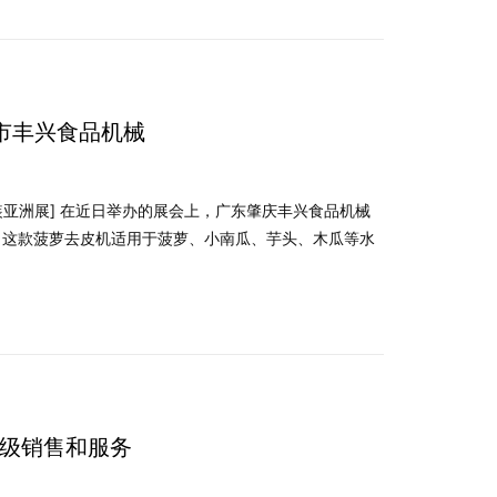
肇庆市丰兴食品机械
包装亚洲展] 在近日举办的展会上，广东肇庆丰兴食品机械
，这款菠萝去皮机适用于菠萝、小南瓜、芋头、木瓜等水
T超级销售和服务