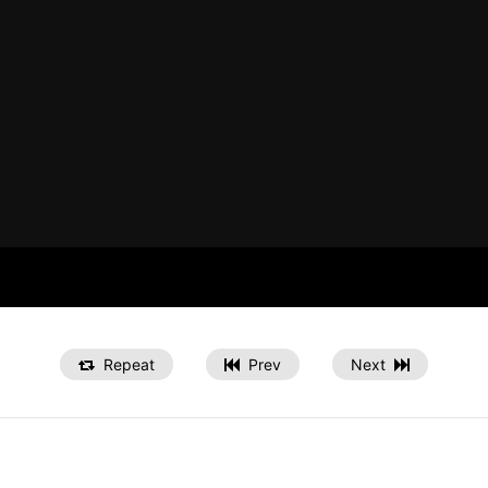
Repeat
Prev
Next