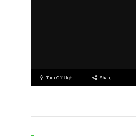
Turn Off Light
Share