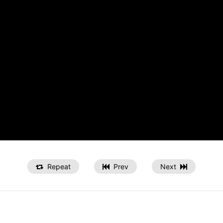
Repeat
Prev
Next