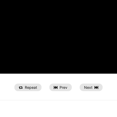
Repeat
Prev
Next