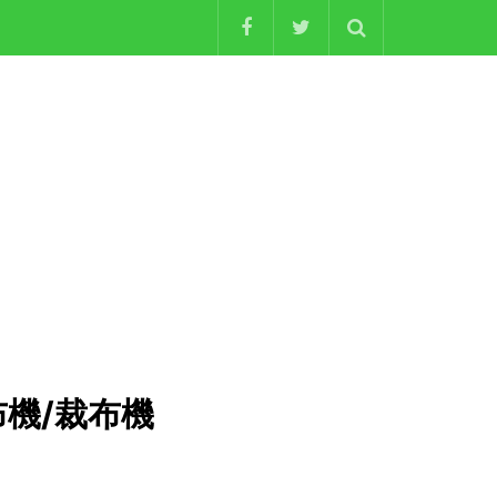
拉布機/裁布機